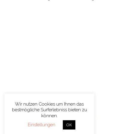
Trainingsplatz:
Menrather Str. 21, 41179 MG
E-Mail: stacy@abro-tennis.de
Tel.: +49 1522 3064958
Wir nutzen Cookies um Ihnen das
bestmögliche Surferlebniss bieten zu
können.
Stacy Abro © 2026. All rights reserved.
Impresum
|
Datenschutzerklärung
|
AGB
|
Einstellungen
OK
Login